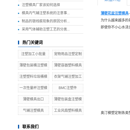
注塑模具厂家该如何选择
模具内气辅注塑系统的注意事...
薄壁花盆注塑模具
为什么越来越多的
制品的银线痕现象的原因分析...
即使你不小心水浇
采用气体辅助注塑工艺的分类...
热门关键词
注塑加工小批量
宠物用品注塑定制
薄壁包装桶注塑模
薄壁容器塑料模具
注塑塑料垃圾桶模
衣架气辅注塑加工
一次性量杯注塑模
BMC注塑件
薄壁模具出口
薄壁包装盒注塑模
气辅注塑模具
工业风扇塑料模具
奥汀模塑定制各类
联系我们