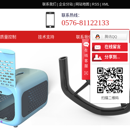
联系我们
|
企业分站
|
网站地图
|
RSS
|
XML
联系热线：
0576-81122133
质量控制
技术支持
联系我们
腾讯QQ
在线留言
在
线
分享到...
客
服
扫描二维码