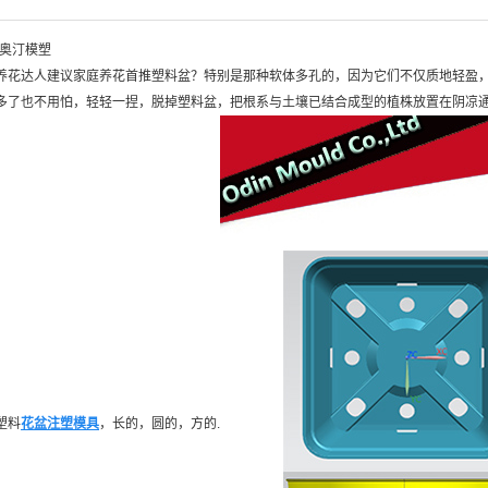
-奥汀模塑
养花达人建议家庭养花首推塑料盆？特别是那种软体多孔的，因为它们不仅质地轻盈，
多了也不用怕，轻轻一捏，脱掉塑料盆，把根系与土壤已结合成型的植株放置在阴凉通
塑料
花盆注塑模具
，长的，圆的，方的.