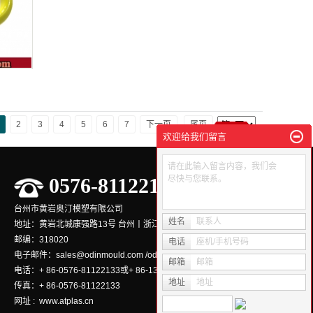
2
3
4
5
6
7
下一页
尾页
欢迎给我们留言
请在此输入留言内容，我们会
尽快与您联系。
0576-81122133
台州市黄岩奥汀模塑有限公司
姓名
联系人
地址：黄岩北城康强路13号 台州丨浙江丨中国
邮编：318020
电话
座机/手机号码
电子邮件：sales@odinmould.com /odinmould@163.com
邮箱
邮箱
电话：+ 86-0576-81122133或+ 86-13216986734/13018825123
地址
地址
传真：+ 86-0576-81122133
网址 : www.atplas.cn