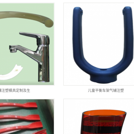
辅注塑模具定制及生
儿童平衡车架气辅注塑