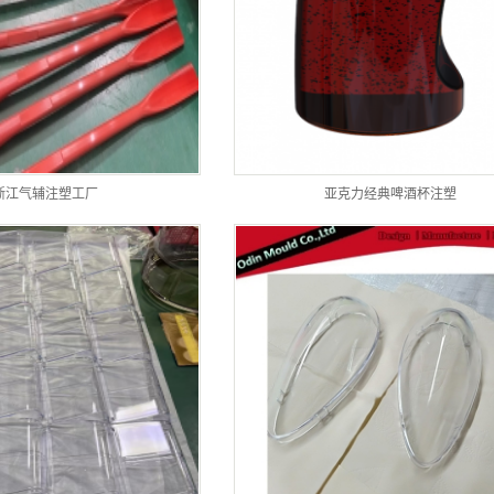
浙江气辅注塑工厂
亚克力经典啤酒杯注塑