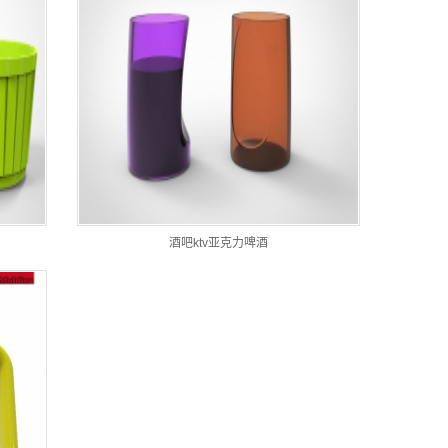
酒吧ktv亚克力啤酒