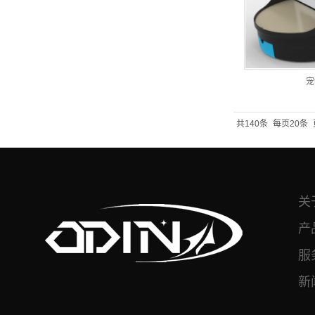
宠
共140条
每页20条
关
产
服
新