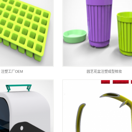
注塑工厂OEM
园艺花盆注塑成型梳妆