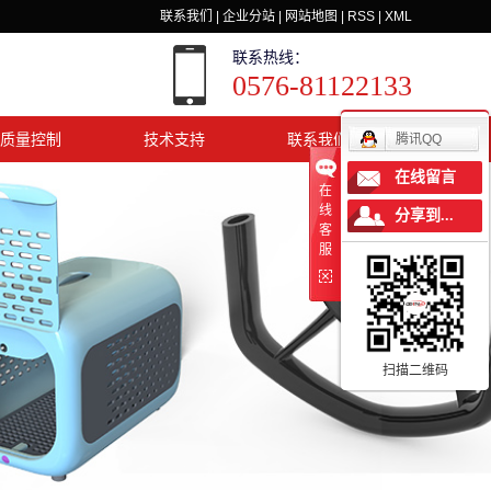
联系我们
|
企业分站
|
网站地图
|
RSS
|
XML
联系热线：
0576-81122133
质量控制
技术支持
联系我们
腾讯QQ
在线留言
在
线
分享到...
客
服
扫描二维码