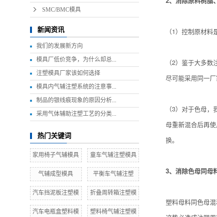
2、消除原料树脂
SMC/BMC模具
新闻资讯
（1）控制原材料
我们的发展新方向
模具厂低价竞争，为什么却总...
（2）鉴于大多数
注塑模具厂家该如何选择
尽可能采用同一厂
模具内气辅注塑系统的注意事...
制品的银线痕现象的原因分析...
（3）对于色母，
采用气体辅助注塑工艺的分类...
母重新混合后再使
热门关键词
换。
家用椅子气辅模具
童车气辅注塑模具
3、消除色母同母
气辅成型模具
平衡车气辅注塑
汽车挡泥板注塑模
折叠周转箱注塑模
塑料母料同色母混
汽车电瓶盒塑料模
塑料椅气辅注塑模