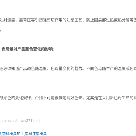
注射速度、高背压等引起强剪切作用的注塑工艺，防止因局部过热或热分解等
。
、色母量对产品颜色变化的影响：
还必须知道产品颜色随温度、色母量变化的趋势。不同色母随生产的温度或色
母颜色的变化规律，否则不可能很快地调好色差，尤其是在采用新色母生产的
plas.cn/news/371.html
格
,
塑料模具加工
,
塑料注塑模具