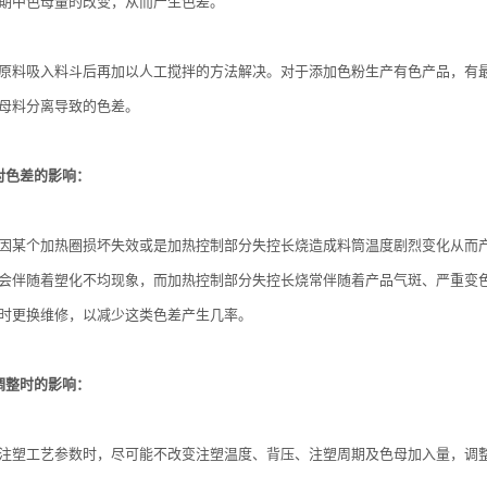
期中色母量的改变，从而产生色差。
原料吸入料斗后再加以人工搅拌的方法解决。对于添加色粉生产有色产品，有
母料分离导致的色差。
对色差的影响：
因某个加热圈损坏失效或是加热控制部分失控长烧造成料筒温度剧烈变化从而
会伴随着塑化不均现象，而加热控制部分失控长烧常伴随着产品气斑、严重变
时更换维修，以减少这类色差产生几率。
调整时的影响：
注塑工艺参数时，尽可能不改变注塑温度、背压、注塑周期及色母加入量，调