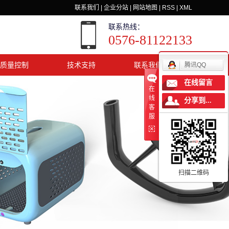
联系我们
|
企业分站
|
网站地图
|
RSS
|
XML
联系热线：
0576-81122133
质量控制
技术支持
联系我们
腾讯QQ
在线留言
在
线
分享到...
客
服
扫描二维码