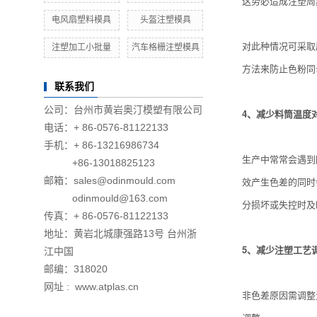
这势必造成注塑周
电风扇塑料模具
头盔注塑模具
对此种情况可采取
注塑加工小批量
汽车格栅注塑模具
方法来防止色粉同
联系我们
公司：台州市黄岩奥汀模塑有限公司
4、减少料筒温度
电话：+ 86-0576-81122133
手机：+ 86-13216986734
生产中常常会遇到
+86-13018825123
邮箱：sales@odinmould.com
效产生色差的同时
odinmould@163.com
分损坏或失控时及
传真：+ 86-0576-81122133
地址：黄岩北城康强路13号 台州浙
5、减少注塑工艺
江中国
邮编：318020
网址 : www.atplas.cn
非色差原因需调整