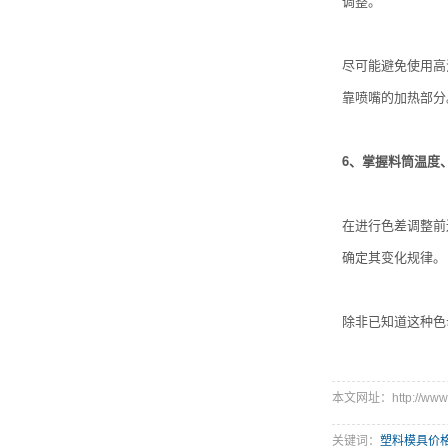
调整。
尽可能避免使用高
靠喷嘴的加热部分
6、掌握料筒温度
在进行色差调整前
确定其变化规律。
除非已知道这种色
本文网址：http://www.at
关键词：
塑料模具价