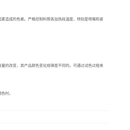
因素造成的色差。严格控制料筒各加热段温度，特别是喷嘴和紧
母量的改变，其产品颜色变化规律是不同的。可通过试色过程来
调色时。