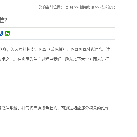
您的当前位置：
首 页
>>
新闻资讯
>>
技术知识
差？
众多，涉及原料树脂、色母（或色粉）、色母同原料的混合、注
技术之一。在实际的生产过程中我们一般从以下六个方面来进行
具浇注系统、排气槽等造成色差的，可通过相应部分模具的维修