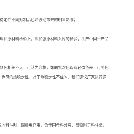
热稳定性不同对制品色泽波动带来的明显影响；
管理和原材料检验上。即加强原材料入库的检验；生产中同一产品
果颜色相差不大，可认为合格，如同批次色母有轻微色差，可将色
、色母的热稳定性，对于热稳定性不佳的，我们建议厂家进行调
送入料斗时，因静电作用，色母同母料分离，易吸附于料斗壁，