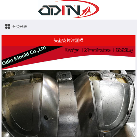
分类列表
头盔镜片注塑模