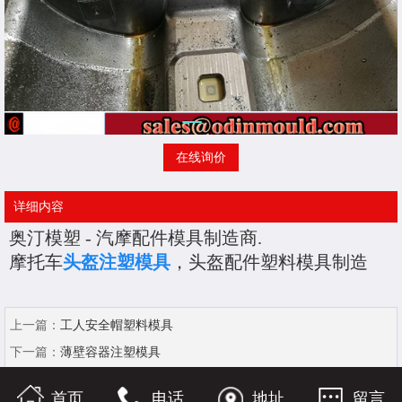
在线询价
详细内容
奥汀模塑
-
汽摩
配件模具制造商.
摩托车
头盔注塑模具
，头盔配件塑料模具制造
上一篇：
工人安全帽塑料模具
下一篇：
薄壁容器注塑模具
首页
电话
地址
留言