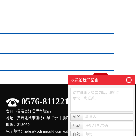
欢迎给我们留言
请在此输入留言内容，我们会
尽快与您联系。
0576-81122133
台州市黄岩奥汀模塑有限公司
姓名
联系人
地址：黄岩北城康强路13号 台州丨浙江丨中国
邮编：318020
电话
座机/手机号码
电子邮件：sales@odinmould.com /odinmould@163.com
邮箱
邮箱