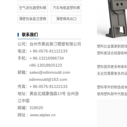
空气进化器塑料模
汽车电瓶盒塑料模
薄壁包装盒注塑模
薄壁模具出口
联系我们
公司：台州市黄岩奥汀模塑有限公司
塑料比金属更耐腐
电话：+ 86-0576-81122133
塑料更适合抵御各
手机：+ 86-13216986734
+86-13018825123
塑料提供更多种类
邮箱：sales@odinmould.com
无论您需要更多的
odinmould@163.com
传真：+ 86-0576-81122133
塑料零件的制造成
地址：黄岩北城康强路13号 台州浙
使用塑料部件代替
江中国
邮编：318020
网址 : www.atplas.cn