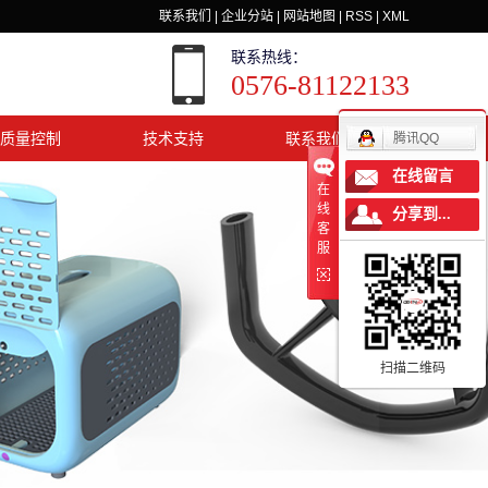
联系我们
|
企业分站
|
网站地图
|
RSS
|
XML
联系热线：
0576-81122133
质量控制
技术支持
联系我们
腾讯QQ
在线留言
在
线
分享到...
客
服
扫描二维码